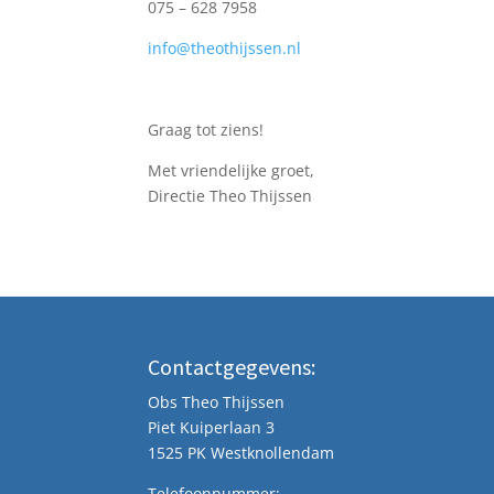
075 – 628 7958
info@theothijssen.nl
Graag tot ziens!
Met vriendelijke groet,
Directie Theo Thijssen
Contactgegevens:
Obs Theo Thijssen
Piet Kuiperlaan 3
1525 PK Westknollendam
Telefoonnummer: